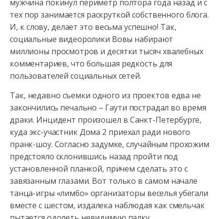
мужчина покинул периметр полтора года назад и с
тех пор занимается
раскруткой собственного блога.
И, к слову, делает это весьма успешно! Так,
социальные видеоролики Вовы набирают
миллионы просмотров и десятки тысяч хвалебных
комментариев, что большая редкость для
пользователей социальных сетей.
Так, недавно съемки одного из проектов едва не
закончились печально – Гаути пострадал во время
драки. Инцидент произошел в Санкт-Петербурге,
куда экс-участник Дома 2 приехал ради нового
пранк-шоу. Согласно задумке, случайным прохожим
предстояло склонившись назад пройти под
установленной планкой, причем сделать это с
завязанным глазами. Вот только в самом начале
танца-игры «лимбо» организаторы веселья убегали
вместе с шестом, издалека наблюдая как смельчак
пытается одолеть невидимую палку.