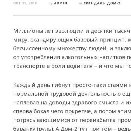
ОКТ 19, 2018
by
ADMIN
in
СКАНДАЛЫ ДОМ-2
Миллионы лет эволюции и десятки тысяч
миру, скандирующих базовый принцип, к
бесчисленному множеству людей, и закл
от употребления алкогольных напитков 
транспорте в роли водителя – и что мы п
Каждый день гибнут просто-таки стаями 
нормальной трудовой деятельностью ещ
наплевав на доводы здравого смысла и их 
сперва бокал чего покрепче, а потом эти
потрясывающимися от переизбытка проми
баранку (руль). А Дом-2 тут при том – ве