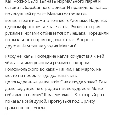
Как можно было выгнать нормального парня и
оставить барабанного фрика? И правильно назвал
покинувший проект Максим островетян
концентраптивами, а точнее го*донами. Надо же,
единым фронтом все за счастье
Ряски, которая
руками и ногами отбивается от Лешака. Порешили
нормального парня под «ха-ха-ха». Вопрос в
другом: Чем так не угодил Максим?
Ряску не жаль. Последние капли сочувствия к ней
убила своими рьяными речами с задором
комсомольского вожака: «Таким, как Марго, не
место на проекте, где должны быть
целомудренные девушки!» Она откуда упала? Там
даже ведущие не страдают целомудрием. Может
себя имела в виду? Я вас умоляю… В который раз
показала себя дурой. Прогнуться под Орлиху
грамотно не смогла.