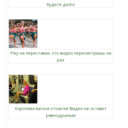
будете долго
Ржу не переставая, это видео пересмотришь не
раз
Королева вагона отожгла! Видео не оставит
равнодушным