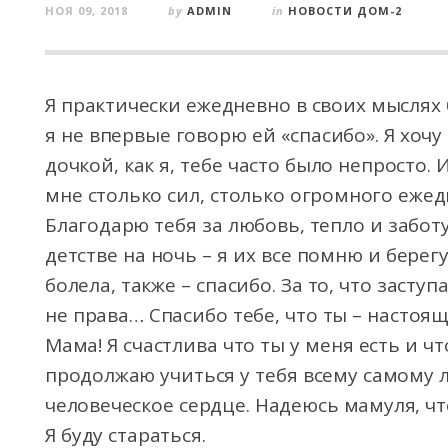
НОЯ 09, 2018
by
ADMIN
in
НОВОСТИ ДОМ-2
Я практически ежедневно в своих мыслях 
я не впервые говорю ей «спасибо». Я хочу 
дочкой, как я, тебе часто было непросто.
И
мне столько сил, столько огромного ежед
Благодарю тебя за любовь, тепло и заботу
детстве на ночь – я их все помню и берегу
болела, также – спасибо. За то, что заступ
не права… Спасибо тебе, что ты – настоящ
Мама! Я счастлива что ты у меня есть и чт
продолжаю учиться у тебя всему самому л
человеческое сердце. Надеюсь мамуля, что
Я буду стараться.