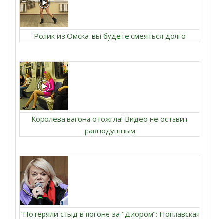
Ролик из Омска: вы будете смеяться долго
Королева вагона отожгла! Видео не оставит
равнодушным
"Потеряли стыд в погоне за "Диором": Поплавская