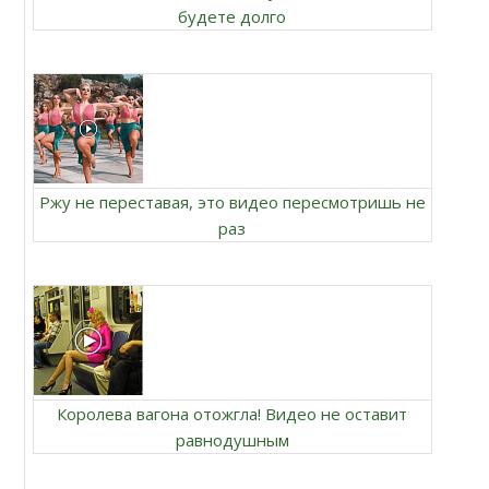
будете долго
Ржу не переставая, это видео пересмотришь не
раз
Королева вагона отожгла! Видео не оставит
равнодушным