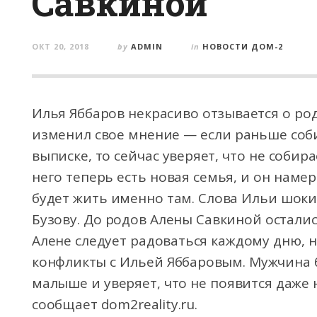
Савкиной
ОКТ 20, 2018
by
ADMIN
in
НОВОСТИ ДОМ-2
Илья Яббаров некрасиво отзывается о ро
изменил свое мнение — если раньше соби
выписке, то сейчас уверяет, что не собир
него теперь есть новая семья, и он намере
будет жить именно там. Слова Ильи шоки
Бузову. До родов Алены Савкиной осталис
Алене следует радоваться каждому дню, 
конфликты с Ильей Яббаровым. Мужчина б
малыше и уверяет, что не появится даже
сообщает dom2reality.ru.