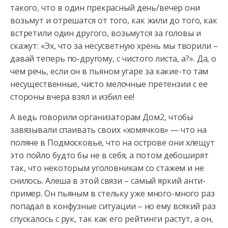
такого, что в один прекрасный день/вечер они
возьмут и отрешатся от того, как жили до того, как
встретили один другого, возьмутся за головы и
скажут: «Эх, что за несусветную хрень мы творили –
давай теперь по-другому, с чистого листа, а?». Да, о
чем речь, если он в пьяном угаре за какие-то там
несущественные, чисто мелочные претензии с ее
стороны вчера взял и избил ее!
А ведь говорили организаторам Дом2, чтобы
завязывали спаивать своих «хомячков» — что на
поляне в Подмосковье, что на острове они хлещут
это пойло будто бы не в себя, а потом дебоширят
так, что некоторым уголовникам со стажем и не
снилось. Алеша в этой связи – самый яркий анти-
пример. Он пьяным в стельку уже много-много раз
попадал в конфузные ситуации – но ему всякий раз
спускалось с рук, так как его рейтинги растут, а он,