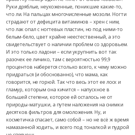
Руки дряблые, неухоженные, поникшие какие-то,
что ли. На пальцах многочисленные мозоли. Ногти
страдают от дефицита витаминов – хрен с ним,
что лак опал с ногтевых пластин, но под ними-то
белым-бело, цвет крайне неестественный, а это
свидетельствует о наличии проблем со здоровьем.
И это только ладони – если укрупнить вот так
разочек ее личико, там с вероятностью 99,9
процентов наберется столько всего, к чему можно
придраться (и обоснованно), что мама, как
говорится, не горюй. Так что весь этот ее лоск и
гламур, которым она кичится – напускное в
большей степени, которое ей осталось не от
природы-матушки, а путем наложения на снимки
десятков фильтров для омоложения. Ну, и
косметичка спасает, само собой – но не всё ж время
намазанной ходить, и всего под тоналкой и пудрой
не спрячешь.