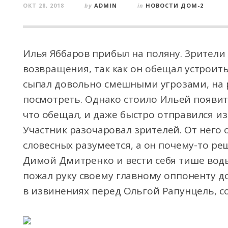
ОКТ 28, 2018
by
ADMIN
in
НОВОСТИ ДОМ-2
Илья Яббаров прибыл на поляну. Зрители
возвращения, так как он обещал устроит
сыпал довольно смешными угрозами, на
посмотреть. Однако стоило Ильей появитьс
что обещал, и даже быстро отправился и
Участник разочаровал зрителей. От него
словесных разумеется, а он почему-то ре
Димой Дмитренко и вести себя тише воды
пожал руку своему главному оппоненту д
в извинениях перед Ольгой Рапунцель, со