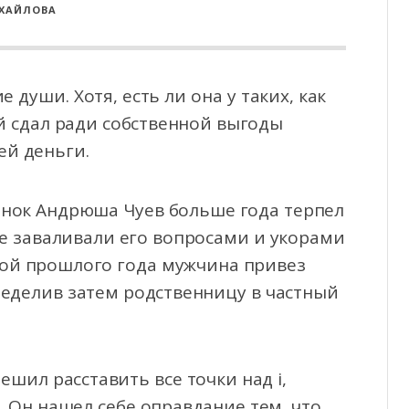
ИХАЙЛОВА
е души. Хотя, есть ли она у таких, как
й сдал ради собственной выгоды
ей деньги.
ок Андрюша Чуев больше года терпел
е заваливали его вопросами и укорами
ной прошлого года мужчина привез
ределив затем родственницу в частный
ешил расставить все точки над i,
. Он нашел себе оправдание тем, что