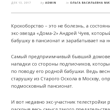
ДЕК 13, 2017
by
ADMIN
in
ОЛЬГА ВАСИЛЬЕВНА М
Крохоборство – это не болезнь, а состояни
экс-звезда «Дома-2» Андрей Чуев, которы
бабушку в пансионат и зарабатывает на н
Самый
предприимчивый бывший домовен
нападки со стороны подписчиков, которы
по поводу его родной бабушки. Ведь вес
старушку из Старого Оскола в Москву, оп
подмосковный пансионат.
И вот недавно экс-участник телестройки р
раскрыв весь смысл такого предательства