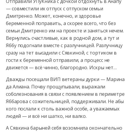
Отправили УПуКника с дочкой отдохнуть в Анапу
— совместили их отпуск с отпуском семьи
Дмитренко. Может, конечно, и здоровье
беременной поправить, а скорее всего, что без
семьи Дмитренко им на проекте
и заняться нечем.
Вернулись счастливые, как в родной дом, а тут и
Яббу подогнали вместе с разлучницей. Разлучницу
сразу на тет высадили с Сявкиной, с тортиком в
гости к беременной отправили, а процесс не
движется — всё чинно, благородно. Искры нет…
Дважды посещали ВИП ветераны дурки — Марина
да Алиана. Почву прощупывали, выражали
соболезнования в связи с появлением в периметре
Яббарова с сожительницей, поддерживали. Не абы
кого послали к столь важной особе, а уважаемых
людей — и всё ни шатко, ни валко.
А Сявкина барыней себя возомнила окончательно