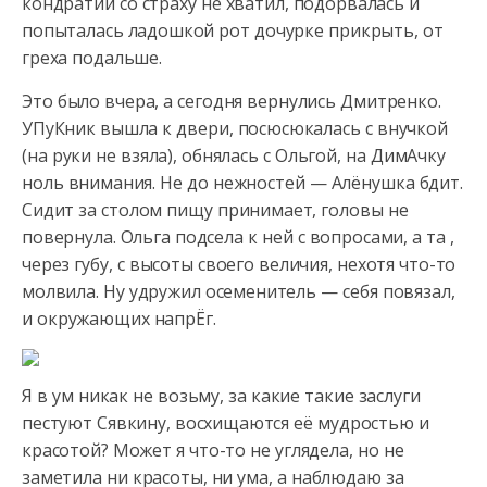
кондратий со страху не хватил, подорвалась и
попыталась ладошкой рот дочурке прикрыть, от
греха подальше.
Это было вчера, а сегодня вернулись Дмитренко.
УПуКник вышла к двери, посюсюкалась с внучкой
(на руки не взяла), обнялась с Ольгой, на ДимАчку
ноль внимания. Не до нежностей — Алёнушка бдит.
Сидит за столом пищу принимает, головы не
повернула. Ольга подсела к ней с вопросами, а та ,
через губу, с высоты своего величия, нехотя что-то
молвила. Ну удружил осеменитель — себя повязал,
и окружающих напрЁг.
Я в ум никак не возьму, за какие такие заслуги
пестуют Сявкину, восхищаются её мудростью и
красотой? Может я что-то не углядела, но не
заметила ни красоты, ни ума, а наблюдаю за