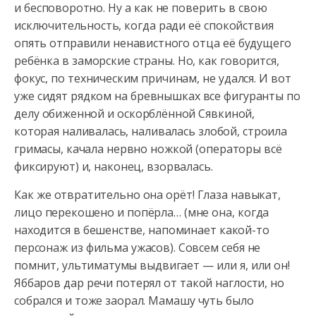
и бесповоротно. Ну а как не поверить в свою
исключительность, когда ради её спокойствия
опять отправили ненавистного отца её будущего
ребёнка в заморские страны. Но, как говорится,
фокус, по техническим причинам, не удался. И вот
уже сидят рядком на бревнышках все фигуранты по
делу обиженной и оскорблённой Сявкиной,
которая наливалась, наливалась злобой, строила
гримасы, качала нервно ножкой (операторы всё
фиксируют) и, наконец, взорвалась.
Как же отвратительно она орёт! Глаза навыкат,
лицо перекошено и попёрла… (мне она, когда
находится в бешенстве, напоминает какой-то
персонаж из фильма ужасов). Совсем себя не
помнит, ультиматумы выдвигает — или я, или он!
Яббаров дар речи потерял от такой наглости, но
собрался и тоже заорал. Мамашу чуть было