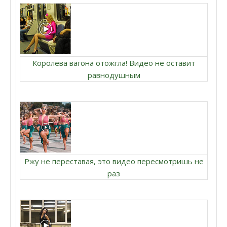
Королева вагона отожгла! Видео не оставит
равнодушным
Ржу не переставая, это видео пересмотришь не
раз