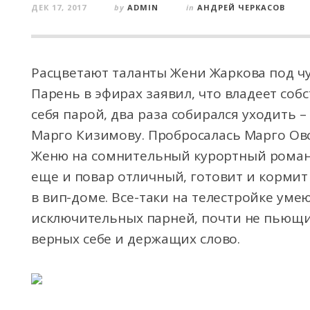
ДЕК 17, 2017
by
ADMIN
in
АНДРЕЙ ЧЕРКАСОВ
Расцветают таланты Жени Жаркова под ч
Парень в эфирах заявил, что владеет соб
себя парой, два раза собирался уходить –
Марго Кизимову. Пробросалась Марго Ов
Женю на сомнительный курортный рома
еще и повар отличный, готовит и корми
в вип-доме. Все-таки на телестройке ум
исключительных парней, почти не пьющих
верных себе и держащих слово.