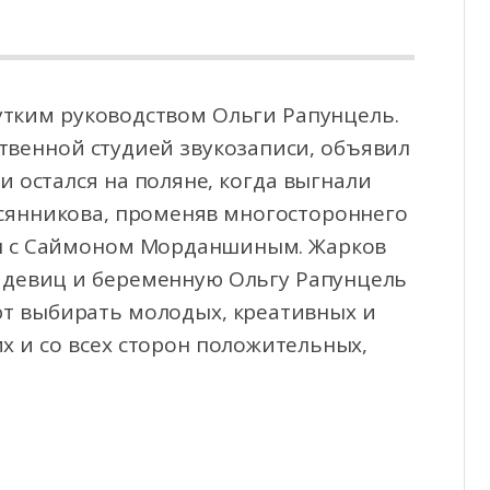
утким руководством Ольги Рапунцель.
ственной студией звукозаписи, объявил
 и остался
на поляне, когда выгнали
сянникова, променяв многостороннего
н с Саймоном Морданшиным. Жарков
т девиц и беременную Ольгу Рапунцель
еют выбирать молодых, креативных и
 и со всех сторон положительных,