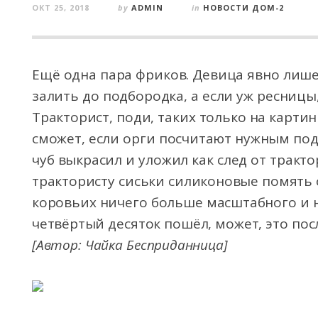
ОКТ 25, 2018
by
ADMIN
in
НОВОСТИ ДОМ-2
Ещё одна пара фриков. Девица явно лишен
залить до подбородка, а если уж ресницы,
Тракторист, поди, таких только на картин
сможет, если орги посчитают нужным подл
чуб выкрасил и уложил как след от тракто
трактористу сиськи силиконовые помять от
коровьих ничего больше масштабного и н
четвёртый десяток пошёл, может, это пос
[Автор: Чайка Бесприданница]