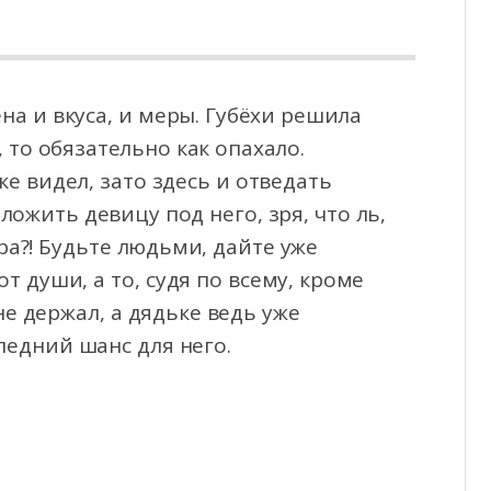
а и вкуса, и меры. Губёхи решила
 то обязательно как опахало.
ке видел, зато здесь
и отведать
ожить девицу под него, зря, что ль,
ра?! Будьте людьми, дайте уже
 души, а то, судя по всему, кроме
е держал, а дядьке ведь уже
ледний шанс для него.