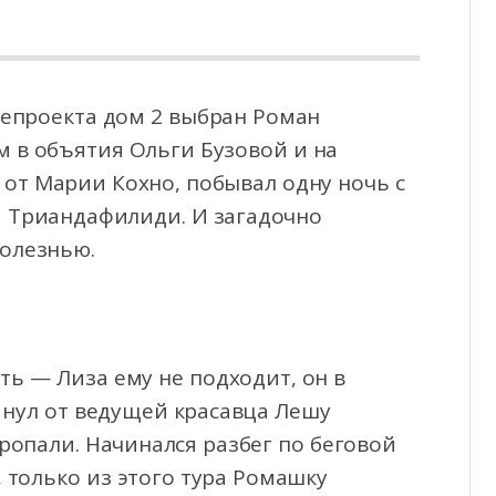
лепроекта дом 2 выбран Роман
м в объятия Ольги Бузовой и на
я от Марии Кохно, побывал
одну ночь с
й Триандафилиди. И загадочно
болезнью.
ть — Лиза ему не подходит, он в
инул от ведущей красавца Лешу
ропали. Начинался разбег по беговой
 только из этого тура Ромашку