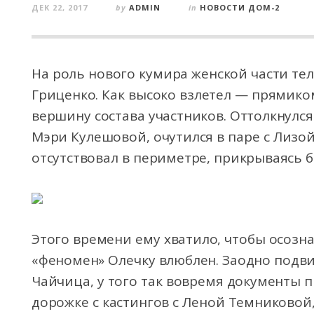
ДЕК 22, 2017
by
ADMIN
in
НОВОСТИ ДОМ-2
На роль нового кумира женской части те
Гриценко. Как высоко взлетел — прямико
вершину состава участников. Оттолкнулс
Мэри Кулешовой, очутился в паре с Лизо
отсутствовал в периметре, прикрываясь 
Этого времени ему хватило, чтобы осозна
«феномен» Олечку влюблен. Заодно подв
Чайчица, у того так вовремя документы п
дорожке с кастингов с Леной Темниковой,