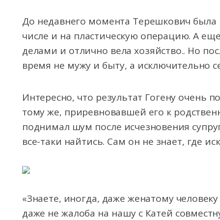
До недавнего момента Терешкович была г
числе и на пластическую операцию. А е
делами и отлично вела хозяйство.. Но п
время не мужу и быту, а исключительно се
Интересно, что результат Гогену очень п
тому же, приревновавшей его к родственни
поднимал шум после исчезновения супруг
все-таки найтись. Сам он не знает, где ис
«Знаете, иногда, даже женатому человеку 
даже не жалоба на нашу с Катей совместн