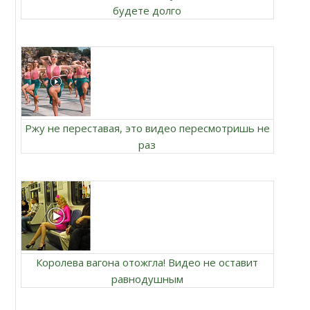
будете долго
Ржу не переставая, это видео пересмотришь не
раз
Королева вагона отожгла! Видео не оставит
равнодушным