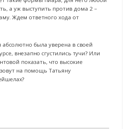
ет такие формы пиара, для него любой
ть, а уж выступить против дома 2 –
му. Ждем ответного хода от
я абсолютно была уверена в своей
урсе, внезапно сгустились тучи? Или
нтовой показать, что высокие
озовут на помощь Татьяну
ейшелах?