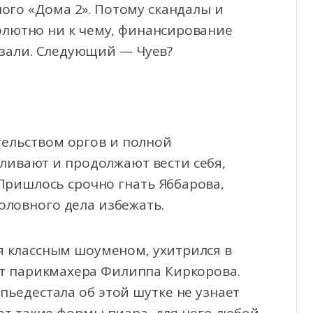
ного «Дома 2». Потому скандалы и
олютно ни к чему, финансирование
азали. Следующий — Чуев?
тельством оргов и полной
ливают и продолжают вести себя,
 Пришлось срочно гнать Яббарова,
оловного дела избежать.
я классным шоуменом, ухитрился в
ет парикмахера Филиппа Киркорова.
пьедестала об этой шутке не узнает