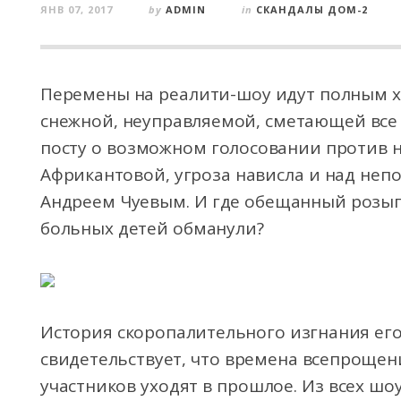
ЯНВ 07, 2017
by
ADMIN
in
СКАНДАЛЫ ДОМ-2
Перемены на реалити-шоу идут полным хо
снежной, неуправляемой, сметающей все 
посту о возможном голосовании против н
Африкантовой, угроза нависла и над не
Андреем Чуевым. И где обещанный розыг
больных детей обманули?
История скоропалительного изгнания его
свидетельствует, что времена всепрощен
участников уходят в прошлое. Из всех шо