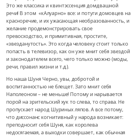
Это же классика и квинтэссенция домдвашной
речи! В этом «кАлуарно» все: и потуги домовцев на
красноречие, и их ужасающая необразованность, и
желание продемонстрировать свое
превосходство, и примитивная, простите,
«звезданутость». Это когда человеку стоит только
попасть в телевизор, как он уже мнит себя звездой
и законодателем всего, чего только можно (моды,
речи, правил жизни и т.д.).
Но наша Шуня Черно, увы, добротой и
воспитанностью не блещет. Зато мнит себя
Наполеоном – не меньше! Потому и нарывается
порой на зрительский хук то слева, то справа. Не
пропускает народ Шуриных ляпов. А все потому,
что диссонанс когнитивный у народа возникает:
преподносит себя Шуня, как королева
недосягаемая, а выходки совершает, как обычная