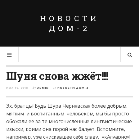
НОВОСТИ
ДОМ-2
Шуня снова жжёт!!!
НОЯ 10, 2018
by
ADMIN
in
НОВОСТИ ДОМ-2
Эх, братцы! Будь Шура Чернявская более добрым,
мягким и воспитанным человеком, мы бы просто
обожали ее за те многочисленные лингвистические
изыски, коими она порой нас балует. Вспомните,
например,
уже снискавшее себе славу, «кАлуарно»!