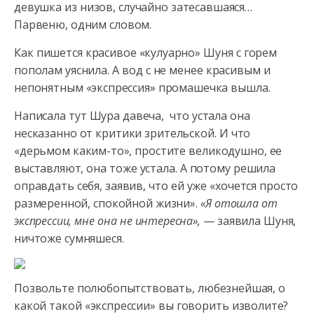
девушка из низов, случайно затесавшаяся…
Парвеню, одним словом.
Как пишется красивое «кулуарно» Шуня с горем
пополам уяснила. А вод с не менее красивым и
непонятным «экспрессия» промашечка вышла.
Написала тут Шура давеча, что устала она
несказанно от критики зрительской. И что
«дерьмом каким-то», простите великодушно, ее
выставляют, она тоже устала. А потому решила
оправдать себя, заявив, что ей уже «хочется просто
размеренной, спокойной жизни».
«Я отошла от
экспрессии, мне она не интересна»,
— заявила Шуня,
ничтоже сумняшеся.
Позвольте полюбопытствовать, любезнейшая, о
какой такой «экспрессии» вы говорить изволите?