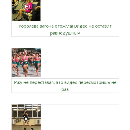
Королева вагона отожгла! Видео не оставит
равнодушным
Ржу не переставая, это видео пересмотришь не
раз