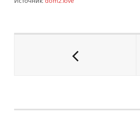
Источник:
dom2.love