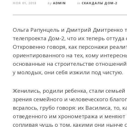
НОЯ 01, 2018
by
ADMIN
in
СКАНДАЛЫ ДОМ-2
Ольга Рапунцель и Дмитрий Дмитренко т
телепроекта Дом-2, что их теперь оттуд
Откровенно говоря, как персонажи реалит
ориентированного на тех, кому интересн
основанные на строительстве отношений и
у молодых, они себя изжили под чистую.
Женились, родили ребенка, стали семьей –
зрения семейного и человеческого благо
всралось, грубо говоря: их Василиса, то, 
отведенного им хронометража и меняют п
сопливая чушь о том, какими они нынче