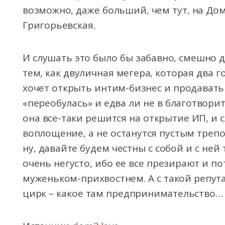
возможно, даже больший, чем тут, на До
Григорьевская.
И слушать это было бы забавно, смешно д
тем, как двуличная мегера, которая два г
хочет открыть интим-бизнес и продавать
«переобулась» и едва ли не в благотвори
она все-таки решится на открытие ИП, и с
воплощение, а не останутся пустым трепом
ну, давайте будем честны с собой и с ней
очень негусто, ибо ее все презирают и п
муженьком-прихвостнем. А с такой репут
цирк – какое там предпринимательство…