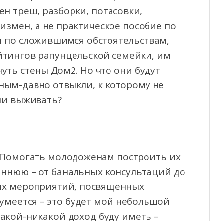
ен треш, разборки, потасовки,
змен, а не практическое пособие по
дя по сложившимся обстоятельствам,
йтингов рапунцельской семейки, им
уть стены Дом2. Но что они будут
вным-давно отвыкли, к которому не
ни выживать?
. Помогать молодоженам построить их
оннюю – от банальных консультаций до
ых мероприятий, посвященных
зумеется – это будет мой небольшой
 какой-никакой доход буду иметь –