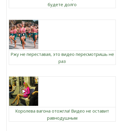
будете долго
Ржу не переставая, это видео пересмотришь не
раз
Королева вагона отожгла! Видео не оставит
равнодушным