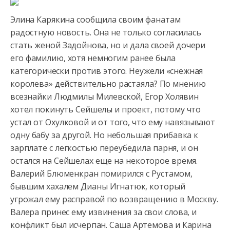
Элина Карякина сообщила своим фанатам
радостную новость. Она не только согласилась
стать женой Задойнова, но и дала своей дочери
его фамилию, хотя немногим ранее была
категорически против этого. Неужели «снежная
королева» действительно растаяла? По мнению
всезнайки Людмилы Милевской, Егор Холявин
хотел покинуть Сейшелы и проект, потому что
устал от Охулковой и от того, что ему навязывают
одну бабу за другой. Но небольшая прибавка к
зарплате с легкостью переубедила парня, и он
остался на Сейшелах еще на некоторое время.
Валерий Блюменкран помирился с Рустамом,
бывшим хахалем Дианы Игнатюк, который
угрожал ему расправой по возвращению в Москву.
Валера принес ему извинения за свои слова, и
конфликт был исчерпан. Саша Артемова и Карина