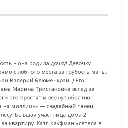
ть – она родила дочку! Девочку
ямо с лобного места за грубость
маты,
гнан Валерий Блюменкранц! Его
мама Марина Тристановна вслед за
ги его простят и вернут обратно.
а на миллион» — свадебный танец.
несу. Бывшая участница дома 2
 за квартиру. Катя Кауфман улетела в