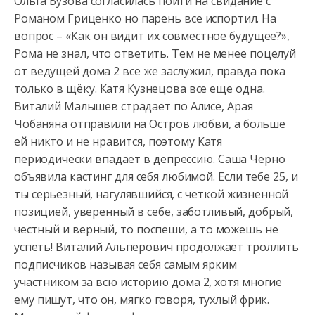
Ольга Бузова согласилась пойти на свидание с
Романом Гриценко но парень все испортил. На
вопрос – «Как он видит их совместное будущее?»,
Рома не
знал, что ответить. Тем не менее поцелуй
от ведущей дома 2 все же заслужил, правда пока
только в щёку. Катя Кузнецова все еще одна.
Виталий Малышев страдает по Алисе, Арая
Чобаняна отправили на Остров любви, а больше
ей никто и не нравится, поэтому Катя
периодически впадает в депрессию. Саша Черно
объявила кастинг для себя любимой. Если тебе 25, и
ты серьезный, нагулявшийся, с четкой жизненной
позицией, уверенный в себе, заботливый, добрый,
честный и верный, то поспеши, а то можешь не
успеть! Виталий Альперович продолжает троллить
подписчиков называя себя самым ярким
участником за всю историю дома 2, хотя многие
ему пишут, что он, мягко говоря, тухлый фрик.