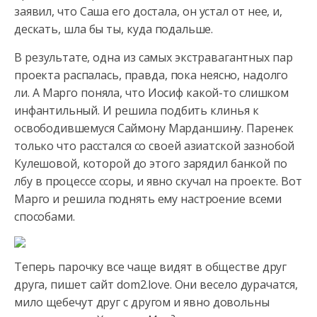
заявил, что Саша его достала, он устал от нее, и,
дескать, шла бы ты, куда подальше.
В результате, одна из самых экстравагантных пар
проекта распалась, правда, пока неясно, надолго
ли. А Марго поняла, что Иосиф какой-то слишком
инфантильный. И решила подбить клинья к
освободившемуся Саймону Марданшину. Паренек
только что расстался со своей азиатской зазнобой
Кулешовой, которой до этого зарядил банкой по
лбу в процессе ссоры, и явно скучал на проекте. Вот
Марго и решила поднять ему настроение всеми
способами.
Теперь парочку все чаще видят в обществе друг
друга, пишет сайт dom2.love. Они весело дурачатся,
мило щебечут друг с другом и явно довольны