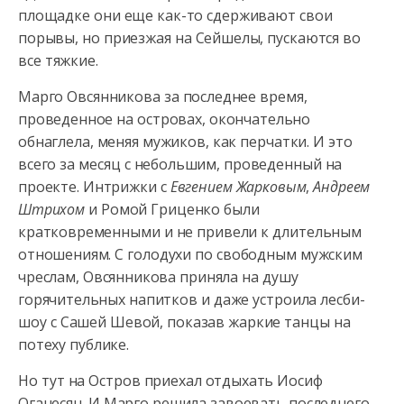
площадке они еще как-то сдерживают свои
порывы, но приезжая на Сейшелы, пускаются во
все тяжкие.
Марго
Овсянникова за последнее время,
проведенное на островах, окончательно
обнаглела, меняя мужиков, как перчатки. И это
всего за месяц с небольшим, проведенный на
проекте. Интрижки с
Евгением Жарковым
,
Андреем
Штрихом
и Ромой Гриценко были
кратковременными и не привели к длительным
отношениям. С голодухи по свободным мужским
чреслам, Овсянникова приняла на душу
горячительных напитков и даже устроила лесби-
шоу с Сашей Шевой, показав жаркие танцы на
потеху публике.
Но тут на Остров приехал отдыхать Иосиф
Оганесян. И Марго решила завоевать последнего