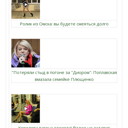
Ролик из Омска: вы будете смеяться долго
"Потеряли стыд в погоне за "Диором": Поплавская
вмазала семейке Плющенко
Королева вагона отожгла! Видео не оставит