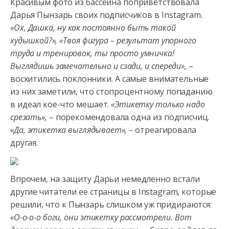
Красивым фото из бассейна поприветствовала
Дарья Пынзарь своих подписчиков в Instagram.
«Ох, Дашка, ну как постоянно быть такой
худышкой?», «Твоя фигура – результат упорного
труда и тренировок,
ты просто умничка!
Выглядишь замечательно и сзади, и спереди»,
–
восхитились поклонники. А самые внимательные
из них заметили, что стопроцентному попаданию
в идеал кое-что мешает.
«Этикетку только надо
срезать»,
– порекомендовала одна из подписчиц.
«Да, этикетка выглядывает», –
отреагировала
другая.
Впрочем, на защиту Дарьи немедленно встали
другие читатели ее страницы в Instagram, которые
решили, что к Пынзарь слишком уж придираются:
«О-о-о-о боги, они этикетку рассмотрели. Вот