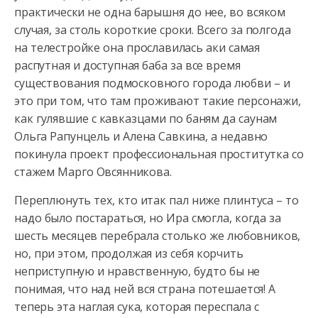
практически не одна барышня до нее, во всяком
случая, за столь короткие сроки. Всего за полгода
на телестройке
она прославилась аки самая
распутная и доступная баба за все время
существования подмосковного города любви – и
это при том, что там проживают такие персонажи,
как гулявшие с кавказцами по баням да саунам
Ольга Рапунцель и Алена Савкина, а недавно
покинула проект профессиональная проститутка со
стажем Марго Овсянникова.
Переплюнуть тех, кто итак пал ниже плинтуса – то
надо было постараться, но Ира смогла, когда за
шесть месяцев перебрала столько же любовников,
но, при этом, продолжая из себя корчить
неприступную и нравственную, будто бы не
понимая, что над ней вся страна потешается! А
теперь эта наглая сука, которая переспала с