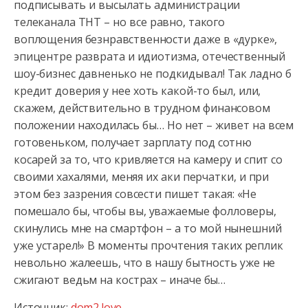
подписывать и высылать администрации
телеканала ТНТ – но все равно, такого
воплощения безнравственности даже в «дурке»,
эпицентре разврата и идиотизма, отечественный
шоу-бизнес давненько не подкидывал! Так ладно б
кредит доверия у нее хоть какой-то был, или,
скажем, действительно в трудном финансовом
положении находилась бы… Но нет – живет на всем
готовеньком, получает зарплату под сотню
косарей за то, что кривляется на камеру и спит со
своими хахалями, меняя их аки перчатки, и при
этом без зазрения совсести пишет такая: «Не
помешало бы, чтобы вы, уважаемые фолловеры,
скинулись мне на смартфон – а то мой нынешний
уже устарел!» В моменты прочтения таких реплик
невольно жалеешь, что в нашу бытность уже не
сжигают ведьм на кострах – иначе бы…
Источник:
dom2.love