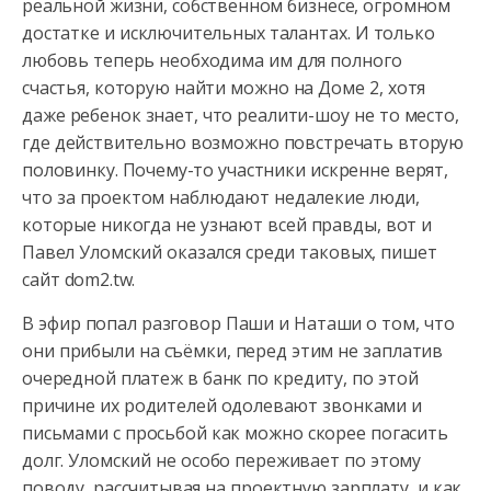
реальной жизни, собственном бизнесе, огромном
достатке и исключительных
талантах. И только
любовь теперь необходима им для полного
счастья, которую найти можно на Доме 2, хотя
даже ребенок знает, что реалити-шоу не то место,
где действительно возможно повстречать вторую
половинку. Почему-то участники искренне верят,
что за проектом наблюдают недалекие люди,
которые никогда не узнают всей правды, вот и
Павел Уломский оказался среди таковых, пишет
сайт dom2.tw.
В эфир попал разговор Паши и Наташи о том, что
они прибыли на съёмки, перед этим не заплатив
очередной платеж в банк по кредиту, по этой
причине их родителей одолевают звонками и
письмами с просьбой как можно скорее погасить
долг. Уломский не особо переживает по этому
поводу, рассчитывая на проектную зарплату, и как