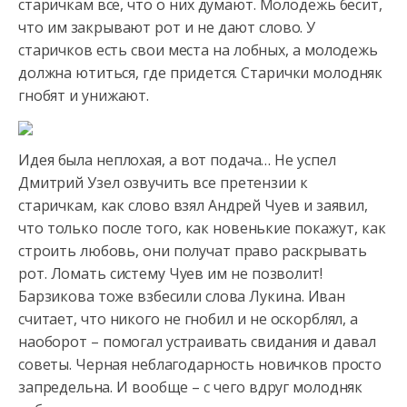
старичкам все, что о них думают. Молодежь бесит,
что им закрывают рот и
не дают слово. У
старичков есть свои места на лобных, а молодежь
должна ютиться, где придется. Старички молодняк
гнобят и унижают.
Идея была неплохая, а вот подача… Не успел
Дмитрий Узел озвучить все претензии к
старичкам, как слово взял Андрей Чуев и заявил,
что только после того, как новенькие покажут, как
строить любовь, они получат право раскрывать
рот. Ломать систему Чуев им не позволит!
Барзикова тоже взбесили слова Лукина. Иван
считает, что никого не гнобил и не оскорблял, а
наоборот – помогал устраивать свидания и давал
советы. Черная неблагодарность новичков просто
запредельна. И вообще – с чего вдруг молодняк