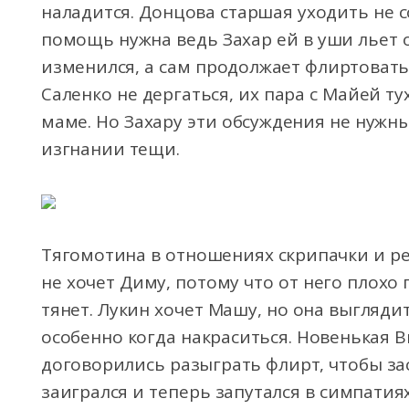
наладится. Донцова старшая уходить не с
помощь нужна ведь Захар ей в уши льет од
изменился, а сам продолжает флиртовать
Саленко не дергаться, их пара с Майей ту
маме. Но Захару эти обсуждения не нужн
изгнании тещи.
Тягомотина в отношениях скрипачки и р
не хочет Диму, потому что от него плохо п
тянет. Лукин хочет Машу, но она выглядит
особенно когда накраситься. Новенькая В
договорились разыграть флирт, чтобы за
заигрался и теперь запутался в симпатиях