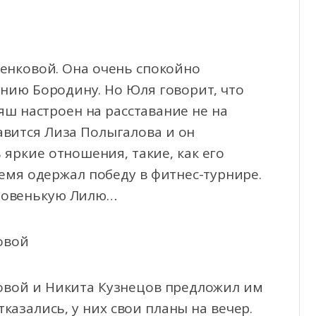
енковой. Она очень спокойно
ению Бородину. Но Юля говорит, что
яш настроен на расставание не на
авится Лиза Полыгалова и он
 яркие отношения, такие, как его
емя одержал победу в фитнес-турнире.
 новенькую Лилю…
овой
овой и Никита Кузнецов предложил им
казались, у них свои планы на вечер.