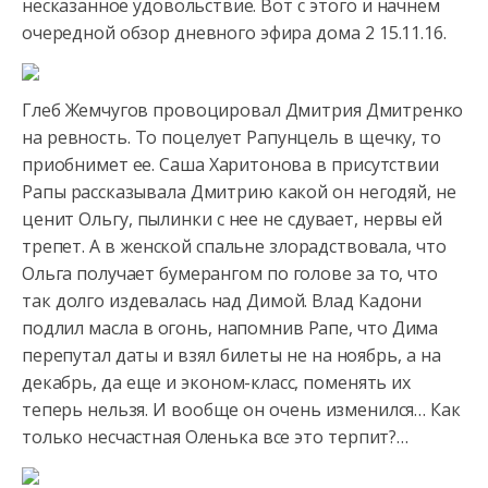
несказанное удовольствие. Вот с этого и начнем
очередной обзор дневного эфира
дома 2 15.11.16.
Глеб Жемчугов провоцировал Дмитрия Дмитренко
на ревность. То поцелует Рапунцель в щечку, то
приобнимет ее. Саша Харитонова в присутствии
Рапы рассказывала Дмитрию какой он негодяй, не
ценит Ольгу, пылинки с нее не сдувает, нервы ей
трепет. А в женской спальне злорадствовала, что
Ольга получает бумерангом по голове за то, что
так долго издевалась над Димой. Влад Кадони
подлил масла в огонь, напомнив Рапе, что Дима
перепутал даты и взял билеты не на ноябрь, а на
декабрь, да еще и эконом-класс, поменять их
теперь нельзя. И вообще он очень изменился… Как
только несчастная Оленька все это терпит?…