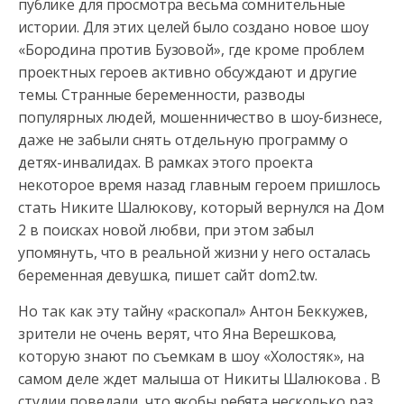
публике для просмотра весьма сомнительные
истории. Для этих целей
было создано новое шоу
«Бородина против Бузовой», где кроме проблем
проектных героев активно обсуждают и другие
темы. Странные беременности, разводы
популярных людей, мошенничество в шоу-бизнесе,
даже не забыли снять отдельную программу о
детях-инвалидах. В рамках этого проекта
некоторое время назад главным героем пришлось
стать Никите Шалюкову, который вернулся на Дом
2 в поисках новой любви, при этом забыл
упомянуть, что в реальной жизни у него осталась
беременная девушка, пишет сайт dom2.tw.
Но так как эту тайну «раскопал» Антон Беккужев,
зрители не очень верят, что Яна Верешкова,
которую знают по съемкам в шоу «Холостяк», на
самом деле ждет малыша от Никиты Шалюкова . В
студии поведали, что якобы ребята несколько раз