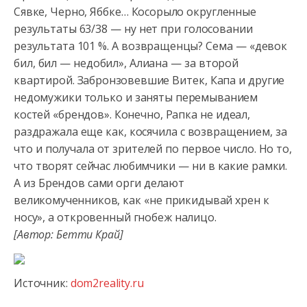
Сявке, Черно, Яббке… Косорыло округленные
результаты 63/38 — ну нет при голосовании
результата 101 %. А возвращенцы? Сема
— «девок
бил, бил — недобил», Алиана — за второй
квартирой. Забронзовевшие Витек, Капа и другие
недомужики только и заняты перемыванием
костей «брендов». Конечно, Рапка не идеал,
раздражала еще как, косячила с возвращением, за
что и получала от зрителей по первое число. Но то,
что творят сейчас любимчики — ни в какие рамки.
А из Брендов сами орги делают
великомученников, как «не прикидывай хрен к
носу», а откровенный гнобеж налицо.
[Автор: Бетти Край]
Источник:
dom2reality.ru