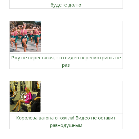
будете долго
Ржу не переставая, это видео пересмотришь не
раз
Королева вагона отожгла! Видео не оставит
равнодушным