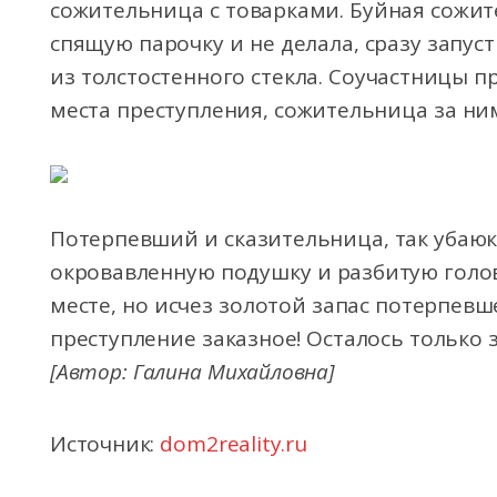
сожительница с товарками. Буйная сожи
спящую парочку и не делала, сразу запус
из толстостенного стекла. Соучастницы п
места преступления, сожительница за ним
Потерпевший и сказительница, так убаюк
окровавленную подушку и разбитую голов
месте, но исчез золотой запас потерпевш
преступление заказное! Осталось только 
[Автор: Галина Михайловна]
Источник:
dom2reality.ru