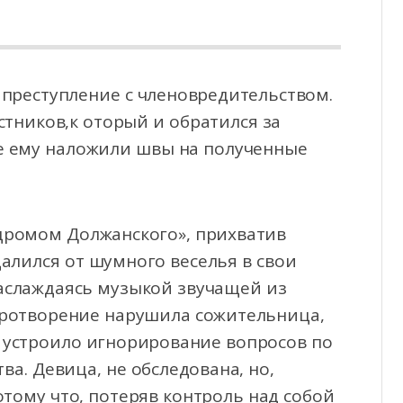
преступление с членовредительством.
стников,к оторый и обратился за
е ему наложили швы
на полученные
дромом Должанского», прихватив
алился от шумного веселья в свои
наслаждаясь музыкой звучащей из
иротворение нарушила сожительница,
е устроило игнорирование вопросов по
а. Девица, не обследована, но,
тому что, потеряв контроль над собой