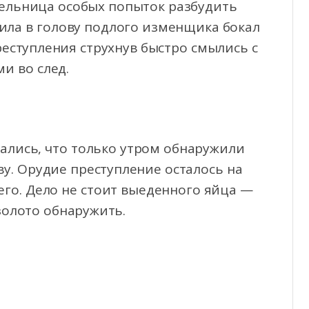
тельница особых попыток разбудить
тила в голову подлого изменщика бокал
реступления струхнув быстро смылись с
и во след.
ались, что только утром обнаружили
у. Орудие преступление осталось на
его. Дело не стоит выеденного яйца —
золото обнаружить.