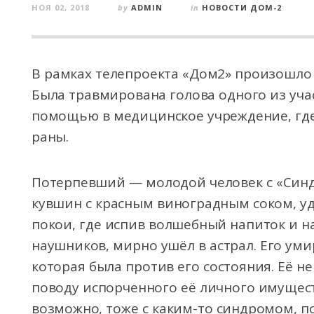
НОЯ 02, 2018
by
ADMIN
in
НОВОСТИ ДОМ-2
В рамках телепроекта «Дом2» произошло 
Была травмирована голова одного из уча
помощью в медицинское учреждение, гд
раны.
Потерпевший — молодой человек с «Син
кувшин с красным виноградным соком, уд
покои, где испив волшебный напиток и 
наушников, мирно ушёл в астрал. Его ум
которая была против его состояния. Её н
поводу испорченного её личного имуществ
возможно, тоже с каким-то синдромом, по