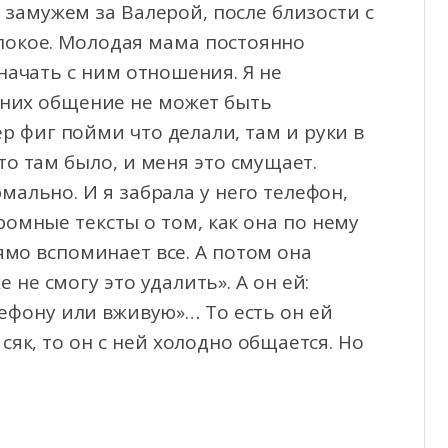
 замужем за Валерой, после близости с
 покое. Молодая мама постоянно
начать с ним отношения. Я не
 них общение не может быть
ер фиг пойми что делали, там и руки в
то там было, и меня это смущает.
мально. И я забрала у него телефон,
ромные тексты о том, как она по нему
рямо вспоминает все. А потом она
не смогу это удалить». А он ей:
лефону или вживую»… То есть он ей
 сяк, то он с ней холодно общается. Но