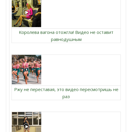
Королева вагона отожгла! Видео не оставит
равнодушным
Ржу не переставая, это видео пересмотришь не
раз