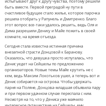
испытывают друг к другу чувства, поэтому решили
быть вместе. Первой преградой
ну пути в
счастливое будущее стало жилье, которое парочка
решила отобрать у Рапунель и Дмитренко. Благо
этот вопрос все-таки удалось решить, ведь Оля и
Дима разрешили Денису и Майе пожить в своей
комнате, на время отъезда.
Сегодня стала известна истинная причина
внезапной страсти Донцовой к Баранову.
Оказалось, что девушка просто испугалась, что
Денис уедет на Сейшелы по предложению
организаторов. Новые темы Майе крутить не с
кем, ведь Максим Локотьков ушел, а теперь вот и
Денис собирается на острова. Чтобы удержать
парня на Поляне, Донцова-младшая объявила пару
и при первом удачном случае переспала с ним.
Несмотря на то, что у Дениса уже маячило
интересное путешествие на Сейшелы, ему