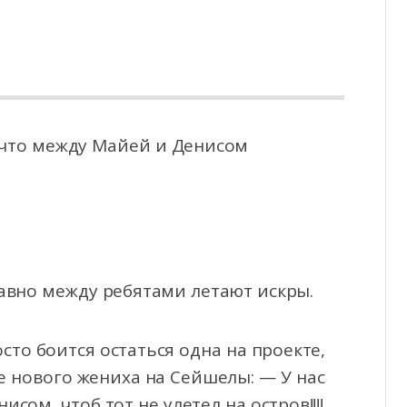
 что между Майей и Денисом
Давно между ребятами летают искры.
сто боится остаться одна на проекте,
е нового жениха на Сейшелы: — У нас
исом, чтоб тот не улетел на остров!!!!