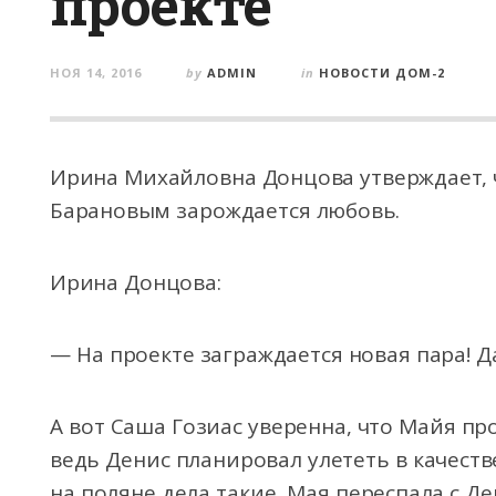
проекте
НОЯ 14, 2016
by
ADMIN
in
НОВОСТИ ДОМ-2
Ирина Михайловна Донцова утверждает,
Барановым зарождается любовь.
Ирина Донцова:
— На проекте заграждается новая пара! 
А вот Саша Гозиас уверенна, что Майя про
ведь Денис планировал улететь в качеств
на поляне дела такие, Мая переспала с Ден