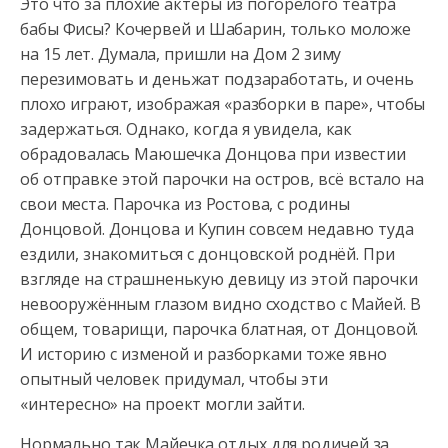
Это что за плохие актёры из погорелого театра
бабы Фисы? Кочервей и Шабарин, только моложе
на 15 лет. Думала, пришли на Дом 2 зиму
перезимовать и деньжат подзаработать, и очень
плохо играют, изображая
«разборки в паре», чтобы
задержаться. Однако, когда я увидела, как
обрадовалась Маюшечка Донцова при известии
об отправке этой парочки на остров, всё встало на
свои места. Парочка из Ростова, с родины
Донцовой. Донцова и Купин совсем недавно туда
ездили, знакомиться с донцовской роднёй. При
взгляде на страшненькую девицу из этой парочки
невооружённым глазом видно сходство с Майей. В
общем, товарищи, парочка блатная, от Донцовой.
И историю с изменой и разборками тоже явно
опытный человек придумал, чтобы эти
«интересно» на проект могли зайти.
Нормально так Майечка отдых для родичей за