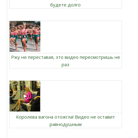
будете долго
Ржу не переставая, это видео пересмотришь не
раз
Королева вагона отожгла! Видео не оставит
равнодушным