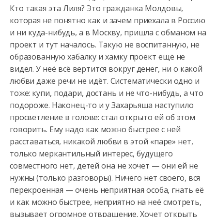
Кто такая эта Лиля? Это гражданка Молдовы,
которая не понятно как и зачем приехала в Россию
и ни куда-нибудь,
а в Москву, пришла с обманом на
проект и тут началось. Такую не воспитанную, не
образованную хабалку и хамку проект ещё не
видел. У неё всё вертится вокруг денег, ни о какой
любви даже речи не идёт. Систематически одно и
тоже: купи, подари, достань и не что-нибудь, а что
подороже. Наконец-то и у Захарьяша наступило
просветление в голове: стал открыто ей об этом
говорить. Ему надо как можно быстрее с ней
расставаться, никакой любви в этой «паре» нет,
только меркантильный интерес, будущего
совместного нет, детей она не хочет — они ей не
нужны (только разговоры). Ничего нет своего, вся
перекроенная — очень неприятная особа, гнать её
и как можно быстрее, неприятно на неё смотреть,
вызывает огромное отвращение. Хочет открыть