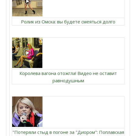
Ролик из Омска: вы будете смеяться долго
Королева вагона отожгла! Видео не оставит
равнодушным
"Потеряли стыд в погоне за "Диором": Поплавская