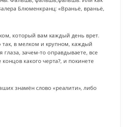
жны. Фальшь, фальшь,фальшь. Или как
алера Блюменкранц: «Враньё, враньё,
еком, который вам каждый день врет.
 так, в мелком и крупном, каждый
я глаза, зачем-то оправдываете, все
е концов какого черта?, и покинете
аших знамён слово «реалити», либо