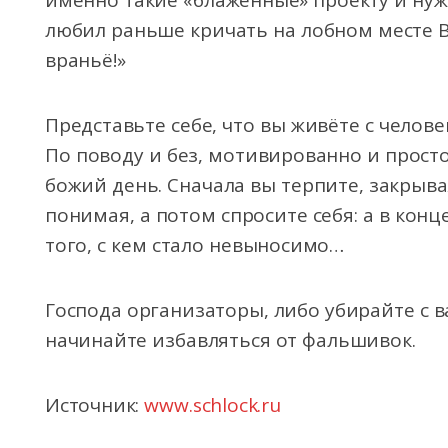
именно такие «блаженные» проекту и ну
любил раньше кричать на лобном месте В
враньё!»
Представьте себе, что вы живёте с челов
По поводу и без, мотивированно и просто
божий день. Сначала вы терпите, закрыва
понимая, а потом спросите себя: а в конц
того, с кем стало невыносимо…
Господа организаторы, либо убирайте с в
начинайте избавляться от фальшивок.
Источник:
www.schlock.ru