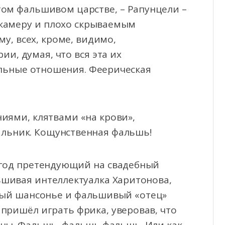
том фальшивом царстве, – Рапунцели –
камеру и плохо скрываемым
му, всех, кроме, видимо,
и, думая, что вся эта их
альные отношения. Феерическая
иями, клятвами «на крови»,
альник. Кощунственная фальшь!
 год претендующий на свадебный
ьшивая интеллектуалка Харитонова,
вый шансонье и фальшивый «отец»
пришёл играть фрика, уверовав, что