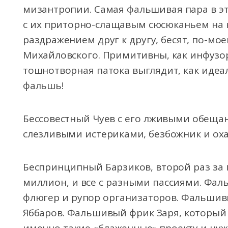
мизантропии. Самая фальшивая пара в э
с их приторно-слащавым сюсюканьем на 
раздражением друг к другу, бесят, по-мое
Михайловского. Примитивны, как инфузори
тошнотворная патока выглядит, как иде
фальшь!
Бессовестный Чуев с его лживыми обещан
слезливыми истериками, безбожник и ох
Беспринципный Барзиков, второй раз за
миллион, и все с разными пассиями. Фал
флюгер и рупор организаторов. Фальши
Яббаров. Фальшивый фрик Заря, который 