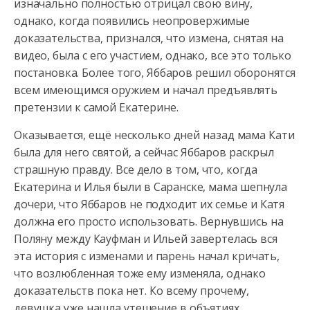
изначально полностью отрицал свою вину,
однако, когда появились
неопровержимые
доказательства, признался, что измена, снятая на
видео, была с его участием, однако, все это только
постановка. Более того, Яббаров решил оборонятся
всем имеющимся оружием и начал предъявлять
претензии к самой Екатерине.
Оказывается, ещё несколько дней назад мама Кати
была для него святой, а сейчас Яббаров раскрыл
страшную правду. Все дело в том, что, когда
Екатерина и Илья были в Саранске, мама шепнула
дочери, что Яббаров не подходит их семье и Катя
должна его просто использовать. Вернувшись на
Поляну между Кауфман и Ильей завертелась вся
эта история с изменами и парень начал кричать,
что возлюбленная тоже ему изменяла, однако
доказательств пока нет. Ко всему прочему,
девушка уже нашла утешение в объятиях