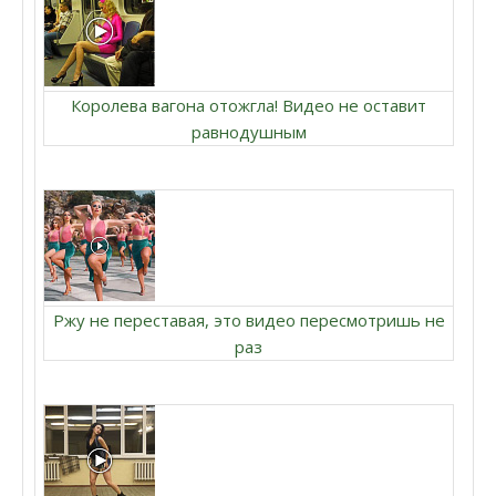
Королева вагона отожгла! Видео не оставит
равнодушным
Ржу не переставая, это видео пересмотришь не
раз