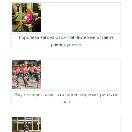
Королева вагона отожгла! Видео не оставит
равнодушным
Ржу не переставая, это видео пересмотришь не
раз