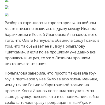
Разборка «принцесс» и «пролетариев» на лобном
месте внезапно вылилась в драку между Иваном
Барзиковым и Костей Ивановым. А началось все с
того, что Ольга Рапнуцель обвинила
Сашу Гозиас в
том, что та обзывает ее и Лизу Полыгалову
«шл*хами», и если по ее прошлому уже давно все
прошлись и не раз, то уж о Лизином прошлом
никто ничего не знает.
Полыгалова заверила, что просто танцевала гоу-
гоу, а партнеров у нее было за всю жизнь меньше,
чем у тех же Гозиас и Харитоновой только на
проекте. Костя Иванов поспешил заступиться за
свою девушку, пояснив, что в ее понимании любая
«работа телом» сразу превращает в «шл*ху», и