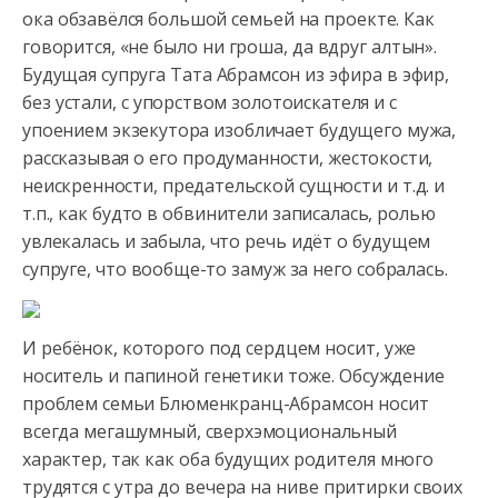
ока обзавёлся большой семьей на проекте. Как
говорится, «не было ни гроша, да вдруг алтын».
Будущая супруга Тата Абрамсон
из эфира в эфир,
без устали, с упорством золотоискателя и с
упоением экзекутора изобличает будущего мужа,
рассказывая о его продуманности, жестокости,
неискренности, предательской сущности и т.д. и
т.п., как будто в обвинители записалась, ролью
увлекалась и забыла, что речь идёт о будущем
супруге, что вообще-то замуж за него собралась.
И ребёнок, которого под сердцем носит, уже
носитель и папиной генетики тоже. Обсуждение
проблем семьи Блюменкранц-Абрамсон носит
всегда мегашумный, сверхэмоциональный
характер, так как оба будущих родителя много
трудятся с утра до вечера на ниве притирки своих