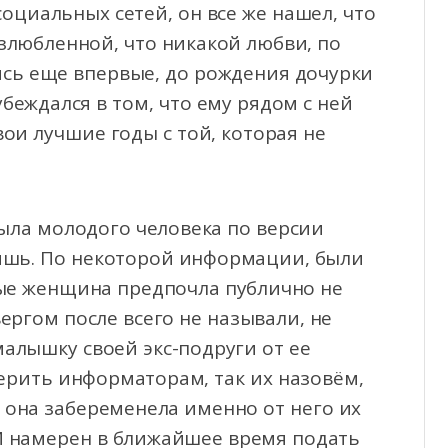
социальных сетей, он все же нашел, что
озлюбленной, что никакой любви, по
ились еще впервые, до рождения дочурки
убеждался в том, что ему рядом с ней
вои лучшие годы с той, которая не
сыла молодого человека по версии
ишь. По некоторой информации, были
рые женщина предпочла публично не
ергом после всего не называли, не
малышку своей экс-подруги от ее
 верить информаторам, так их назовём,
о она забеременела именно от него их
И намерен в ближайшее время подать