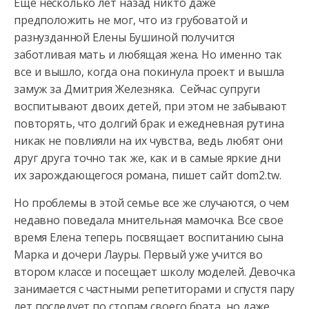
Еще несколько лет назад никто даже
предположить не мог, что из грубоватой и
разнузданной Елены Бушиной получится
заботливая мать и любящая жена. Но именно так
все и вышло, когда она покинула проект
и вышла
замуж за Дмитрия Железняка. Сейчас супруги
воспитывают двоих детей, при этом не забывают
повторять, что долгий брак и ежедневная рутина
никак не повлияли на их чувства, ведь любят они
друг друга точно так же, как и в самые яркие дни
их зарождающегося романа, пишет сайт dom2.tw.
Но проблемы в этой семье все же случаются, о чем
недавно поведала мнительная мамочка. Все свое
время Елена теперь посвящает воспитанию сына
Марка и дочери Лауры. Первый уже учится во
втором классе и посещает школу моделей. Девочка
занимается с частными репетиторами и спустя пару
лет последует по стопам своего брата, но даже